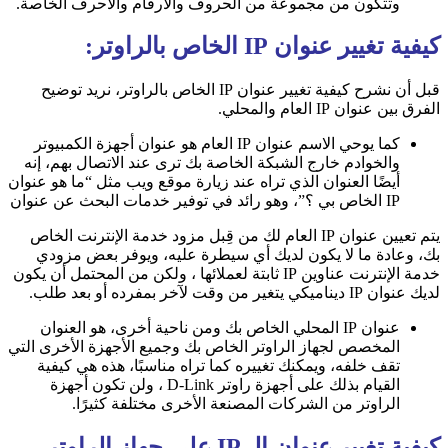
وتتكون من مجموعة من الحروف والأرقام والأحرف الخاصة.
كيفية تغيير عنوان IP الخاص بالراوتر:
قبل أن نشرح كيفية تغيير عنوان IP الخاص بالراوتر، نريد توضيح
الفرق بين عنوان IP العام والمحلي.
كما يوحي الاسم عنوان IP العام هو عنوان أجهزة الكمبيوتر
والخوادم خارج الشبكة الخاصة بك ترى عند الاتصال بهم، إنه
أيضًا العنوان الذي تراه عند زيارة موقع ويب مثل “ما هو عنوان
IP الخاص بي ؟”، وهو رائد في توفير خدمات البحث عن عنوان
يتم تعيين عنوان IP العام لك من قِبل مزود خدمة الإنترنت الخاص
بك، وعادة ما لا يكون لديك أي سيطرة عليه، ويوفر بعض مزودي
خدمة الإنترنت عناوين IP ثابتة لعملائها ، ولكن من المحتمل أن يكون
لديك عنوان IP ديناميكي يتغير من وقت لآخر بمفرده أو بعد طلب.
عنوان IP المحلي الخاص بك ومن ناحية أخرى، هو العنوان
المخصص لجهاز الراوتر الخاص بك وجميع الأجهزة الأخرى التي
تقف خلفه، ويمكنك تغييره كما تراه مناسبًا، هذه هي كيفية
القيام بذلك على أجهزة راوتر D-Link ، ولن تكون أجهزة
الراوتر من الشركات المصنعة الأخرى مختلفة كثيرًا.
كيفية تغيير عنوان الـ IP على جهاز الراوتر