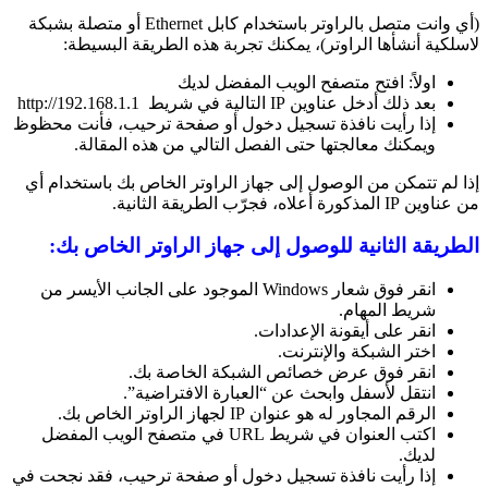
(أي وانت متصل بالراوتر باستخدام كابل Ethernet أو متصلة بشبكة
لاسلكية أنشأها الراوتر)، يمكنك تجربة هذه الطريقة البسيطة:
اولاً: افتح متصفح الويب المفضل لديك
بعد ذلك أدخل عناوين IP التالية في شريط http://192.168.1.1
إذا رأيت نافذة تسجيل دخول أو صفحة ترحيب، فأنت محظوظ
ويمكنك معالجتها حتى الفصل التالي من هذه المقالة.
إذا لم تتمكن من الوصول إلى جهاز الراوتر الخاص بك باستخدام أي
من عناوين IP المذكورة أعلاه، فجرّب الطريقة الثانية.
الطريقة الثانية للوصول إلى جهاز الراوتر الخاص بك:
انقر فوق شعار Windows الموجود على الجانب الأيسر من
شريط المهام.
انقر على أيقونة الإعدادات.
اختر الشبكة والإنترنت.
انقر فوق عرض خصائص الشبكة الخاصة بك.
انتقل لأسفل وابحث عن “العبارة الافتراضية”.
الرقم المجاور له هو عنوان IP لجهاز الراوتر الخاص بك.
اكتب العنوان في شريط URL في متصفح الويب المفضل
لديك.
إذا رأيت نافذة تسجيل دخول أو صفحة ترحيب، فقد نجحت في