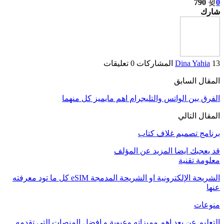
790
0
شارك
13 المشاركات
Dina Yahia
0 تعليقات
المقال السابق
الفرق بين الواتس والتليجرام اهم مايميز كل منهما
المقال التالي
برنامج تصميم غلاف كتاب
قد يعجبك ايضا
المزيد عن المؤلف
معلومة تقنية
الشريحة الإلكترونية او الشريحة المدمجة eSIM كل ما تود معرفته
عنها
منوعات
التعليم عن بعد اهم مميزاته وعيوبة و افضل المنصات التي تقدمه