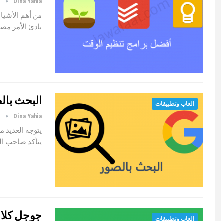
Dina Yahia
ي
من أهم الأشياء
بادئ الأمر مص
البحث بالص
العاب وتطبيقات
Dina Yahia
أ
يتوجه العديد 
يتأكد صاحب ا
جوجل كلاس روم Google Classroom اف
العاب وتطبيقات