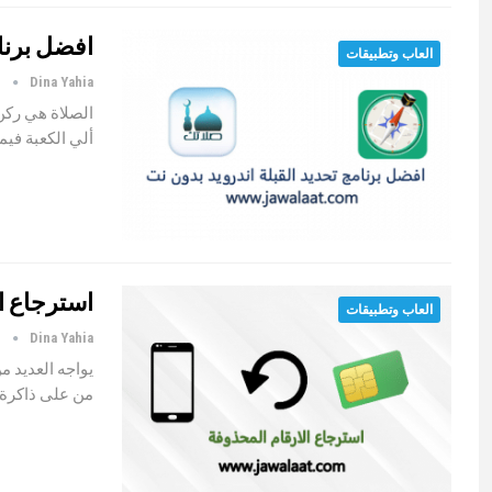
افضل برنام
العاب وتطبيقات
Dina Yahia
أ
الصلاة هي ركن
ألي الكعبة في
استرجاع ا
العاب وتطبيقات
Dina Yahia
أ
يواجه العديد 
من على ذاكرة ا