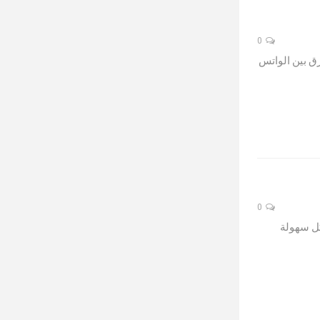
0
رق بين الواتس
0
كل سهولة