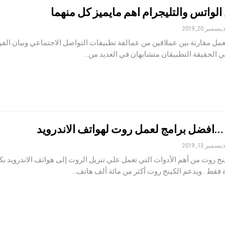
الواتس والتليجرام اهم مايميز كل منهما
يسمبر 20, 2019
عمل مقارنة بين عملاقين من عمالقة تطبيقات التواصل الاجتماعي وبيان الف
في الحقيقة التطبيقان متشابهان في العديد من…
…افضل برامج لعمل روت لهواتف الاندرويد
يسمبر 13, 2019
ينج روت من أهم الأدوات التي تعمل علي تنزيل الروت إلى هواتف الاندرويد ب
فقط . ويدعم الكينج روت أكثر من مائة ألف هاتف…